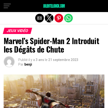
JEUX VIDÉO
Marvel’s Spider-Man 2 Introduit
les Dégâts de Chute
Publié il y a
3 ans
le
21 septembre 2023
Par
benji