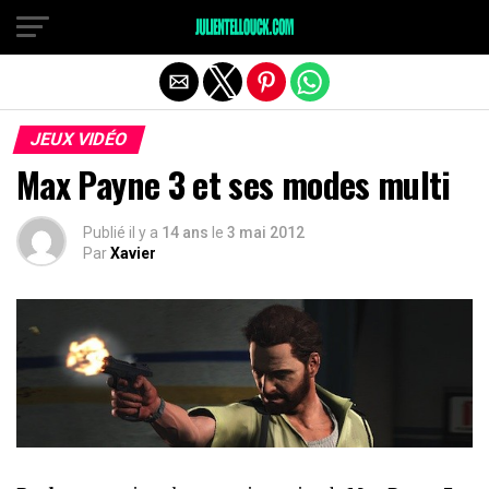
JEUX VIDÉO
Max Payne 3 et ses modes multi
Publié il y a
14 ans
le
3 mai 2012
Par
Xavier