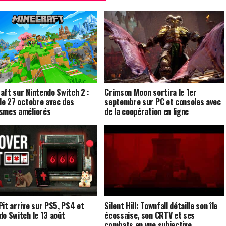
aft sur Nintendo Switch 2 :
Crimson Moon sortira le 1er
 le 27 octobre avec des
septembre sur PC et consoles avec
smes améliorés
de la coopération en ligne
Pit arrive sur PS5, PS4 et
Silent Hill: Townfall détaille son île
do Switch le 13 août
écossaise, son CRTV et ses
combats en vue subjective