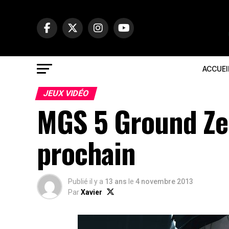
ACCUEI
JEUX VIDÉO
MGS 5 Ground Ze
prochain
Publié il y a
13 ans
le
4 novembre 2013
Par
Xavier