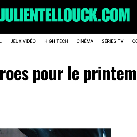
L
JEUX VIDÉO
HIGH TECH
CINÉMA
SÉRIES TV
C
roes pour le printe