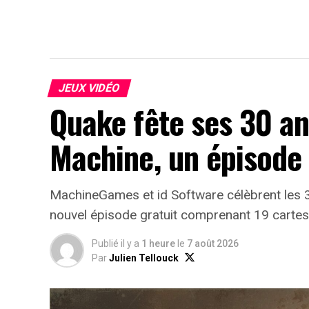
JEUX VIDÉO
Quake fête ses 30 an
Machine, un épisode 
MachineGames et id Software célèbrent les 
nouvel épisode gratuit comprenant 19 cartes
Publié il y a
1 heure
le
7 août 2026
Par
Julien Tellouck