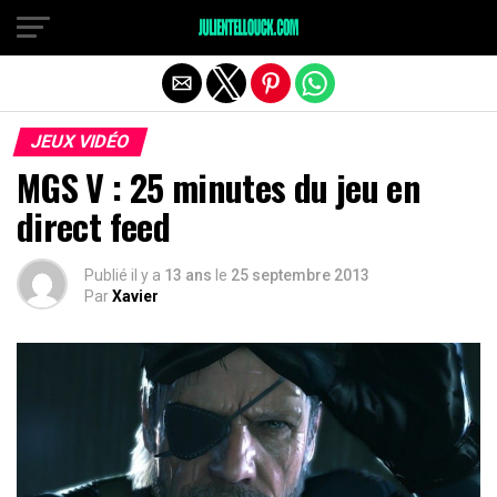
JEUX VIDÉO
MGS V : 25 minutes du jeu en
direct feed
Publié il y a
13 ans
le
25 septembre 2013
Par
Xavier