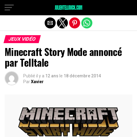
JEUX VIDÉO
Minecraft Story Mode annoncé
par Telltale
Publié il y a
12 ans
le
18 décembre 2014
Par
Xavier