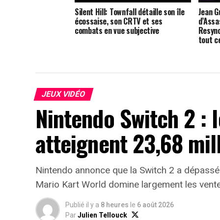
Silent Hill: Townfall détaille son île
Jean G
écossaise, son CRTV et ses
d’Assa
combats en vue subjective
Resync
tout ce
JEUX VIDÉO
Nintendo Switch 2 : 
atteignent 23,68 mil
Nintendo annonce que la Switch 2 a dépassé
Mario Kart World domine largement les vente
Publié il y a
8 heures
le
6 août 2026
Par
Julien Tellouck