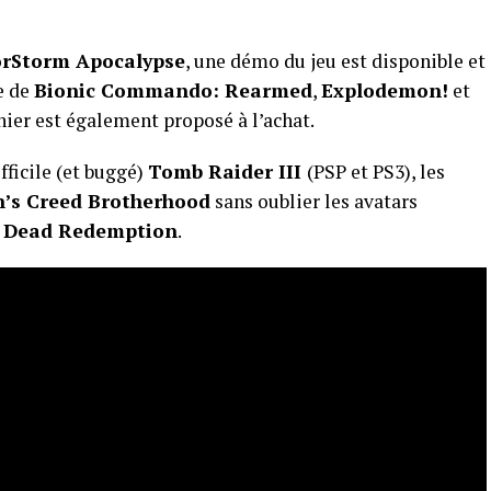
rStorm Apocalypse
, une démo du jeu est disponible et
e de
Bionic Commando: Rearmed
,
Explodemon!
et
rnier est également proposé à l’achat.
fficile (et buggé)
Tomb Raider III
(PSP et PS3), les
n’s Creed Brotherhood
sans oublier les avatars
 Dead Redemption
.