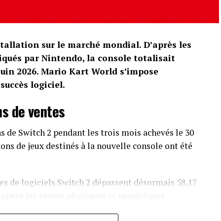
tallation sur le marché mondial. D’après les
qués par Nintendo, la console totalisait
 juin 2026. Mario Kart World s’impose
uccès logiciel.
ns de ventes
s de Switch 2 pendant les trois mois achevés le 30
ions de jeux destinés à la nouvelle console ont été
s de logiciels Switch 2 dépassent désormais 58,17
oupent les ventes physiques et numériques