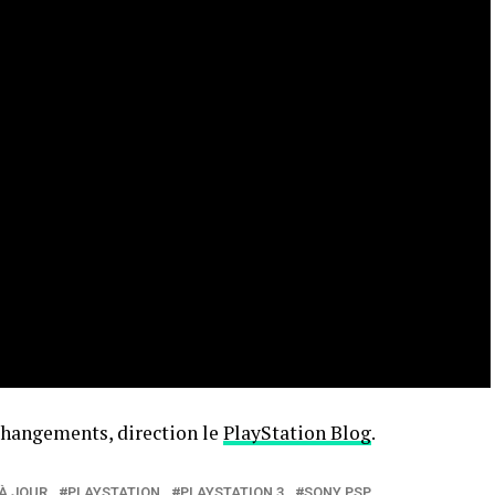
 changements, direction le
PlayStation Blog
.
À JOUR
PLAYSTATION
PLAYSTATION 3
SONY PSP