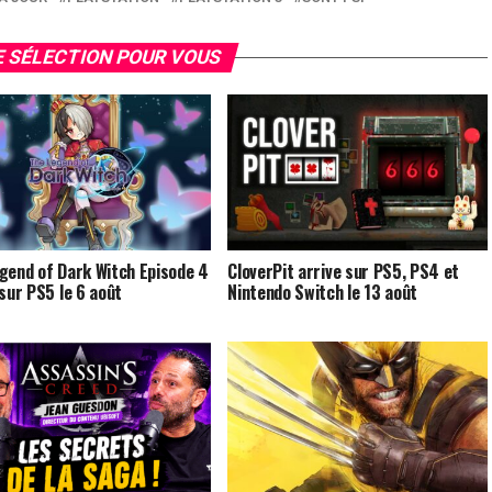
 SÉLECTION POUR VOUS
gend of Dark Witch Episode 4
CloverPit arrive sur PS5, PS4 et
 sur PS5 le 6 août
Nintendo Switch le 13 août