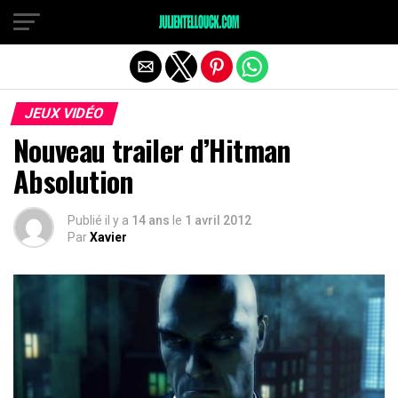
JEUX VIDÉO
Nouveau trailer d’Hitman
Absolution
Publié il y a
14 ans
le
1 avril 2012
Par
Xavier