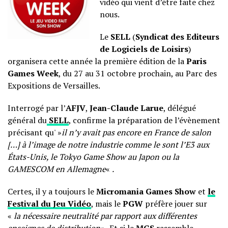
vidéo qui vient d’être faite chez
nous.
Le
SELL
(
Syndicat des Editeurs
de Logiciels de Loisirs
)
organisera cette année la première édition de la
Paris
Games Week
, du 27 au 31 octobre prochain, au Parc des
Expositions de Versailles.
Interrogé par l’
AFJV
,
Jean-Claude Larue
, délégué
général du
SELL
, confirme la préparation de l’évènement
précisant qu' »
il n’y avait pas encore en France de salon
[…] à l’image de notre industrie comme le sont l’E3 aux
États-Unis, le Tokyo Game Show au Japon ou la
GAMESCOM en Allemagne
«
.
Certes, il y a toujours le
Micromania Games Show
et
le
Festival du Jeu Vidéo
, mais le
PGW
préfère jouer sur
«
la nécessaire neutralité par rapport aux différentes