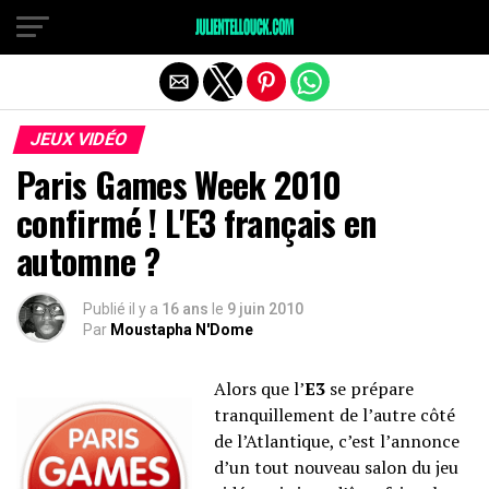
JEUX VIDÉO
Paris Games Week 2010
confirmé ! L'E3 français en
automne ?
Publié il y a
16 ans
le
9 juin 2010
Par
Moustapha N'Dome
Alors que l’
E3
se prépare
tranquillement de l’autre côté
de l’Atlantique, c’est l’annonce
d’un tout nouveau salon du jeu