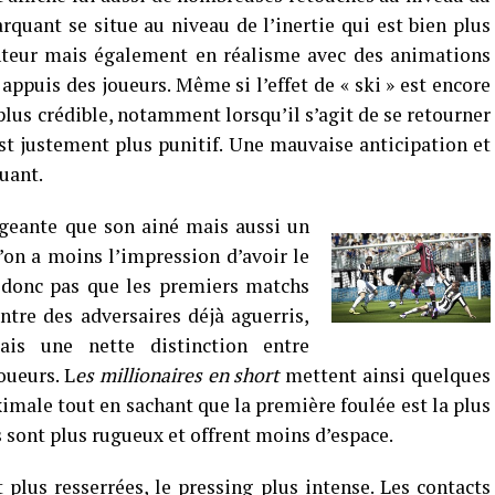
uant se situe au niveau de l’inertie qui est bien plus
nteur mais également en réalisme avec des animations
appuis des joueurs. Même si l’effet de « ski » est encore
 plus crédible, notamment lorsqu’il s’agit de se retourner
est justement plus punitif. Une mauvaise anticipation et
quant.
igeante que son ainé mais aussi un
’on a moins l’impression d’avoir le
a donc pas que les premiers matchs
ntre des adversaires déjà aguerris,
ais une nette distinction entre
oueurs. L
es millionaires en short
mettent ainsi quelques
imale tout en sachant que la première foulée est la plus
rs sont plus rugueux et offrent moins d’espace.
 plus resserrées, le pressing plus intense. Les contacts