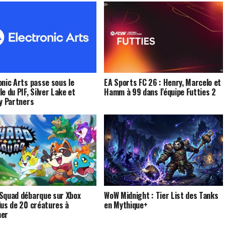
onic Arts passe sous le
EA Sports FC 26 : Henry, Marcelo et
e du PIF, Silver Lake et
Hamm à 99 dans l’équipe Futties 2
ty Partners
Squad débarque sur Xbox
WoW Midnight : Tier List des Tanks
lus de 20 créatures à
en Mythique+
ner