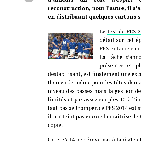
reconstruction, pour l’autre, il s’
en distribuant quelques cartons s’i
Le
test de PES 2
détail sur cet 
PES entame sa mu
La tâche s’ann
présentes et pl
destabilisant, est finalement une exce
Il en va de même pour les têtes deman
niveau des passes mais la gestion de
limités et pas assez souples. Et à l’i
faut pas se tromper, ce PES 2014 est s
il n’atteint pas encore la maitrise de
copie.
Ce FIFA 14 ne déroge pas à la règle e