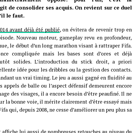
agit de consolider ses acquis. On revient sur ce duel
l le faut.
014 ayant déjà été publié
, on évitera de revenir trop en
épisode. Nouveau moteur, gameplay revu en profondeur,
e, le début d’un long marathon visant à rattraper Fifa.
once compliquée mais les bases sont d’ores et déjà
utôt solides. L’introduction du stick droit, a priori
llente idée pour les dribbles ou la gestion des contacts.
dant un vrai timing. Le jeu a aussi gagné en fluidité au
s appels de balle ou l’aspect défensif demeurent encore
mage des visages, il a encore besoin d’être peaufiné. Il ne
ur la bonne voie, il mérite clairement d’être essayé mais
 Fifa qui, depuis 2008, ne cesse d’améliorer un peu plus sa
t affiche lui aussi de nombreuses retouches au niveau du