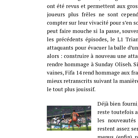
ont été revus et permettent aux gros 
joueurs plus frêles ne sont cepen
compter sur leur vivacité pour s’en 
peut faire mouche si la passe, souv
les précédents épisodes, le L1 Trian
attaquants pour évacuer la balle d’un 
alors : construire à nouveau une att
rendre hommage à Sunday Oliseh. Si 
vaines, Fifa 14 rend hommage aux frap
mieux retranscrits suivant la manière
le tout plus jouissif.
Déjà bien fourni
reste toutefois 
les nouveautés 
restent assez s
menus (enfin) p