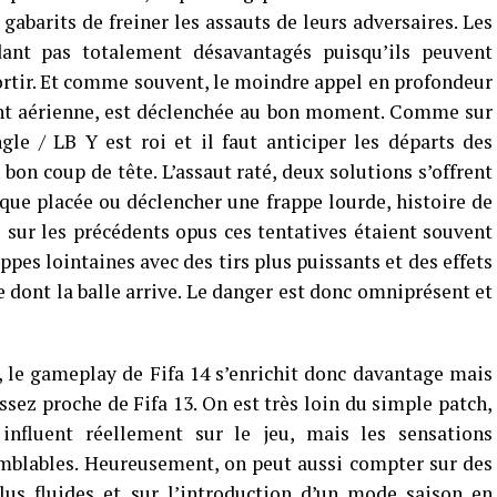
gabarits de freiner les assauts de leurs adversaires. Les
dant pas totalement désavantagés puisqu’ils peuvent
sortir. Et comme souvent, le moindre appel en profondeur
ent aérienne, est déclenchée au bon moment. Comme sur
gle / LB Y est roi et il faut anticiper les départs des
bon coup de tête. L’assaut raté, deux solutions s’offrent
aque placée ou déclencher une frappe lourde, histoire de
sur les précédents opus ces tentatives étaient souvent
pes lointaines avec des tirs plus puissants et des effets
 dont la balle arrive. Le danger est donc omniprésent et
, le gameplay de Fifa 14 s’enrichit donc davantage mais
assez proche de Fifa 13. On est très loin du simple patch,
influent réellement sur le jeu, mais les sensations
emblables. Heureusement, on peut aussi compter sur des
lus fluides et sur l’introduction d’un mode saison en