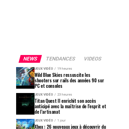
NEWS
TENDANCES
VIDEOS
JEUX VIDÉO
19 heures
Wild Blue Skies ressuscite les
shooters sur rails des années 90 sur
PC et consoles
JEUX VIDÉO
23 heures
Titan Quest II enrichit son accès
anticipé avec la maîtrise de l’esprit et
de l’artisanat
JEUX VIDÉO
1 jour
Xbox : 26 nouveaux jeux à découvrir du