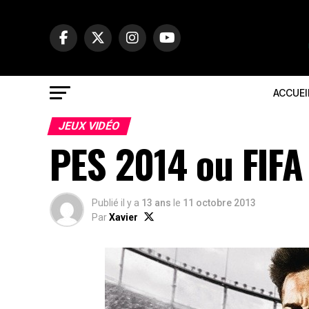
ACCUEI
JEUX VIDÉO
PES 2014 ou FIFA
Publié il y a
13 ans
le
11 octobre 2013
Par
Xavier