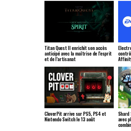
Titan Quest II enrichit son accès
Electr
anticipé avec la maîtrise de l’esprit
contrôl
et de l’artisanat
Affini
CloverPit arrive sur PS5, PS4 et
Shard 
Nintendo Switch le 13 août
avec p
combi