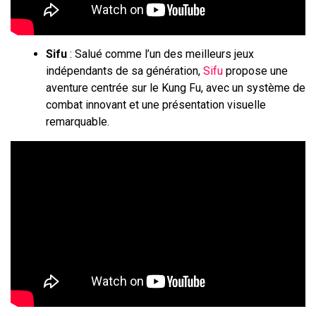
Sifu
: Salué comme l’un des meilleurs jeux
indépendants de sa génération,
Sifu
propose une
aventure centrée sur le Kung Fu, avec un système de
combat innovant et une présentation visuelle
remarquable.