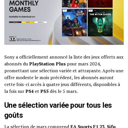
Sony a officiellement annoncé la liste des jeux offerts aux
abonnés du
PlayStation Plus
pour mars 2024,
promettant une sélection variée et attrayante. Après une
offre modeste le mois précédent, les abonnés auront
cette fois-ci accès à quatre jeux différents, disponibles à
la fois sur
PS4
et
PS5
dès le 5 mars.
Une sélection variée pour tous les
goûts
La sélection de mars comprend
EA Sports F1 23
,
Sifu
,