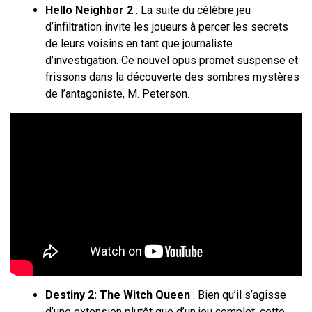
Hello Neighbor 2
: La suite du célèbre jeu
d’infiltration invite les joueurs à percer les secrets
de leurs voisins en tant que journaliste
d’investigation. Ce nouvel opus promet suspense et
frissons dans la découverte des sombres mystères
de l’antagoniste, M. Peterson.
Destiny 2: The Witch Queen
: Bien qu’il s’agisse
d’une extension plutôt que d’un jeu complet, cette