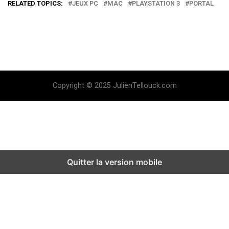
RELATED TOPICS:
JEUX PC
MAC
PLAYSTATION 3
PORTAL
Copyright © 2025 JulienTellouck.com
Quitter la version mobile