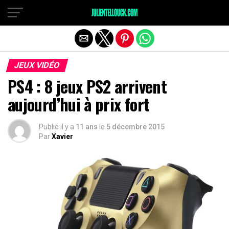
JEUX VIDÉO
PS4 : 8 jeux PS2 arrivent
aujourd’hui à prix fort
Publié il y a
11 ans
le
5 décembre 2015
Par
Xavier