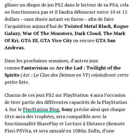
glisser un disque de jeu PS2 dans le lecteur de sa PS4, cela
ne fonctionnera pas et il faudra débourser entre 10 et 15
dollars —sans doute autant en Euros— afin de faire
l’acquisition aujourd’hui de
Twisted Metal Black
,
Rogue
Galaxy
,
War Of The Monsters
,
Dark Cloud
,
The Mark
Of Kri
,
GTA III
,
GTA Vice City
ou encore
GTA San
Andreas
.
Dans les prochaines semaines, d’autres jeux
comme
Fantavision
ou
Arc the Lad : Twilight of the
Spirits
(
Arc : Le Clan des Deimos
en VF) rejoindront cette
petite liste.
Chacun de ces jeux PS2 sur PlayStation 4 aura l’occasion
de tirer partie des différentes capacités de la PlayStation
4. Sur le
PlayStation Blog
,
Sony
précise ainsi que chaque
titre aura des trophées, sera compatible avec la
fonctionnalité SharePlay et Lecture à Distance (Remote
Play) PSVita, et sera
upscalé
en 1080p. Enfin, d’une