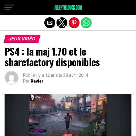
JEUX VIDÉO
PS4 : la maj 1.70 et le
sharefactory disponibles
Publié il y a
12 ans
le
30 avril 2014
Par
Xavier