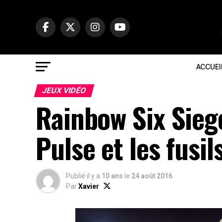
ACCUEI
JEUX VIDÉO
Rainbow Six Siege
Pulse et les fusi
Publié il y a
10 ans
le
24 août 2016
Par
Xavier