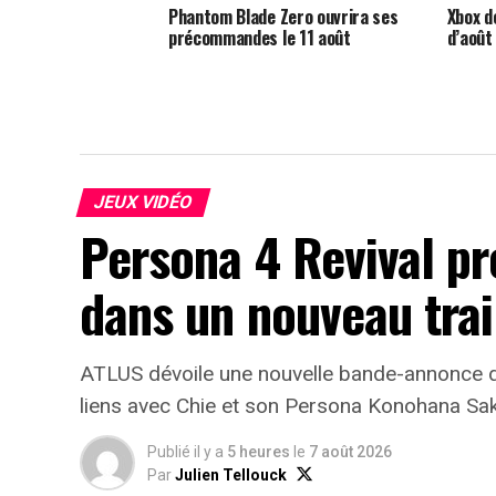
Phantom Blade Zero ouvrira ses
Xbox dé
précommandes le 11 août
d’août
JEUX VIDÉO
Persona 4 Revival p
dans un nouveau trai
ATLUS dévoile une nouvelle bande-annonce d
liens avec Chie et son Persona Konohana Sa
Publié il y a
5 heures
le
7 août 2026
Par
Julien Tellouck