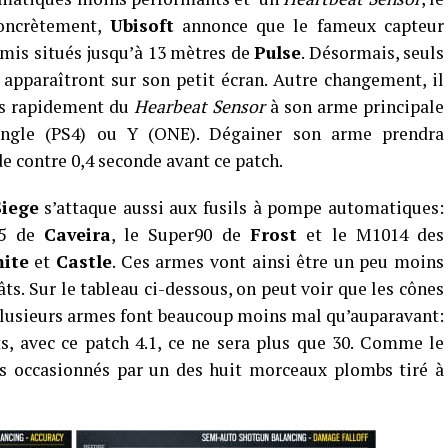
Concrètement,
Ubisoft
annonce que le fameux capteur
mis situés jusqu’à 13 mètres de
Pulse
. Désormais, seuls
apparaîtront sur son petit écran. Autre changement, il
rès rapidement du
Hearbeat Sensor
à son arme principale
iangle (PS4) ou Y (ONE). Dégainer son arme prendra
e contre 0,4 seconde avant ce patch.
Siege
s’attaque aussi aux fusils à pompe automatiques:
15 de
Caveira
, le Super90 de
Frost
et le M1014 des
ite
et
Castle
. Ces armes vont ainsi être un peu moins
ts. Sur le tableau ci-dessous, on peut voir que les cônes
plusieurs armes font beaucoup moins mal qu’auparavant:
s, avec ce patch 4.1, ce ne sera plus que 30. Comme le
âts occasionnés par un des huit morceaux plombs tiré à