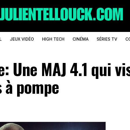
L
JEUX VIDÉO
HIGH TECH
CINÉMA
SÉRIES TV
C
: Une MAJ 4.1 qui vi
ls à pompe