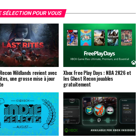
 SÉLECTION POUR VOUS
Recon Wildlands revient avec
Xbox Free Play Days : NBA 2K26 et
ites, une grosse mise à jour
les Ghost Recon jouables
te
gratuitement