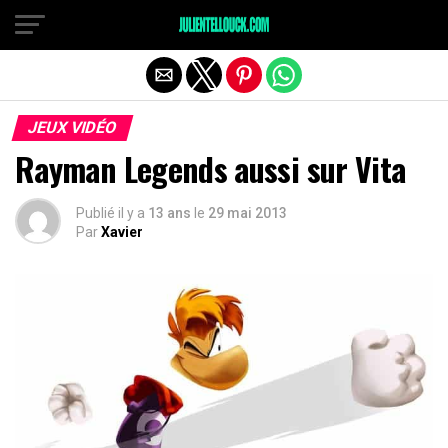
JEUX VIDÉO
Rayman Legends aussi sur Vita
Publié il y a
13 ans
le
29 mai 2013
Par
Xavier