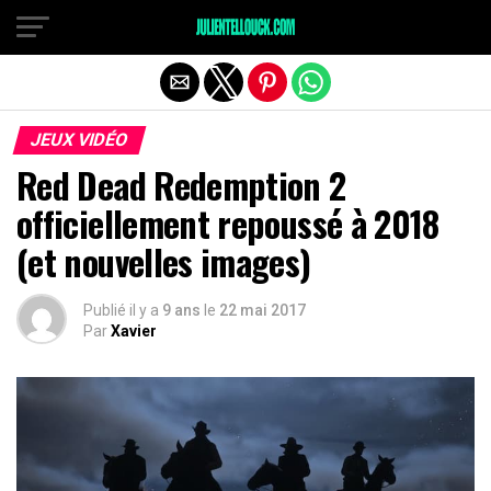
JEUX VIDÉO
Red Dead Redemption 2
officiellement repoussé à 2018
(et nouvelles images)
Publié il y a
9 ans
le
22 mai 2017
Par
Xavier