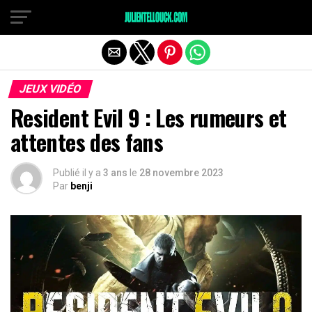
JEUX VIDÉO
Resident Evil 9 : Les rumeurs et
attentes des fans
Publié il y a
3 ans
le
28 novembre 2023
Par
benji