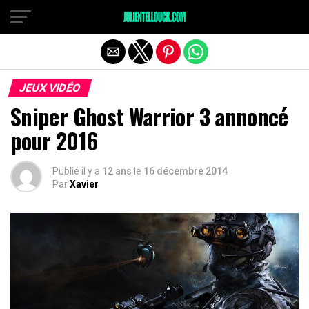
JEUX VIDÉO
Sniper Ghost Warrior 3 annoncé
pour 2016
Publié il y a
12 ans
le
16 décembre 2014
Par
Xavier