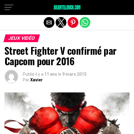
JEUX VIDÉO
Street Fighter V confirmé par
Capcom pour 2016
Publié il y a
11 ans
le
9 mars 2015
Par
Xavier