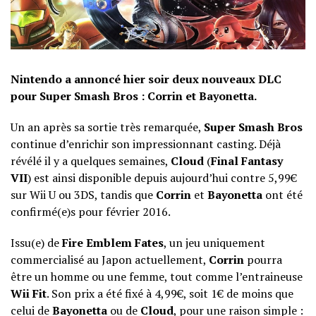
Nintendo a annoncé hier soir deux nouveaux DLC
pour Super Smash Bros : Corrin et Bayonetta.
Un an après sa sortie très remarquée,
Super Smash Bros
continue d’enrichir son impressionnant casting. Déjà
révélé il y a quelques semaines,
Cloud
(
Final Fantasy
VII
) est ainsi disponible depuis aujourd’hui contre 5,99€
sur Wii U ou 3DS, tandis que
Corrin
et
Bayonetta
ont été
confirmé(e)s pour février 2016.
Issu(e) de
Fire Emblem Fates
, un jeu uniquement
commercialisé au Japon actuellement,
Corrin
pourra
être un homme ou une femme, tout comme l’entraineuse
Wii Fit
. Son prix a été fixé à 4,99€, soit 1€ de moins que
celui de
Bayonetta
ou de
Cloud
, pour une raison simple :