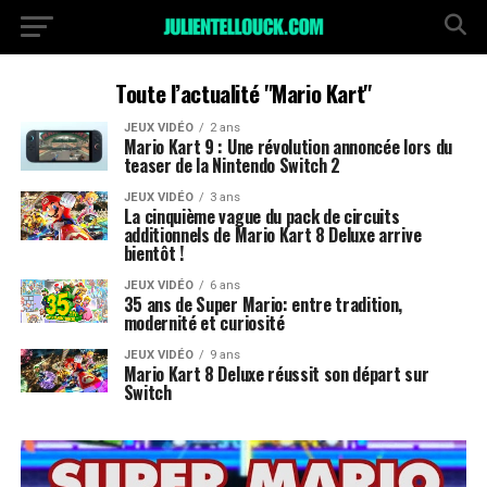
Toute l’actualité "Mario Kart"
JEUX VIDÉO
2 ans
Mario Kart 9 : Une révolution annoncée lors du
teaser de la Nintendo Switch 2
JEUX VIDÉO
3 ans
La cinquième vague du pack de circuits
additionnels de Mario Kart 8 Deluxe arrive
bientôt !
JEUX VIDÉO
6 ans
35 ans de Super Mario: entre tradition,
modernité et curiosité
JEUX VIDÉO
9 ans
Mario Kart 8 Deluxe réussit son départ sur
Switch