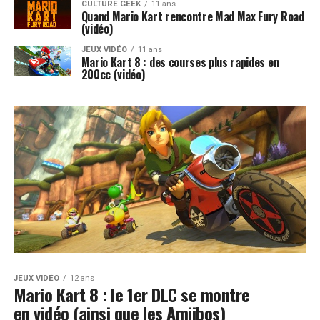
CULTURE GEEK
11 ans
Quand Mario Kart rencontre Mad Max Fury Road
(vidéo)
JEUX VIDÉO
11 ans
Mario Kart 8 : des courses plus rapides en
200cc (vidéo)
JEUX VIDÉO
12 ans
Mario Kart 8 : le 1er DLC se montre
en vidéo (ainsi que les Amiibos)