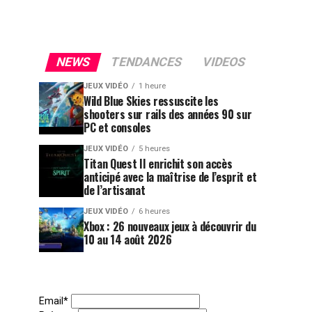
NEWS
TENDANCES
VIDEOS
JEUX VIDÉO
1 heure
Wild Blue Skies ressuscite les
shooters sur rails des années 90 sur
PC et consoles
JEUX VIDÉO
5 heures
Titan Quest II enrichit son accès
anticipé avec la maîtrise de l’esprit et
de l’artisanat
JEUX VIDÉO
6 heures
Xbox : 26 nouveaux jeux à découvrir du
10 au 14 août 2026
Email*