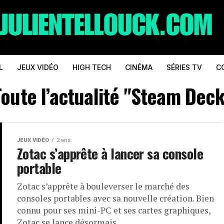
L
JEUX VIDÉO
HIGH TECH
CINÉMA
SÉRIES TV
C
Toute l’actualité "Steam Deck
JEUX VIDÉO
2 ans
Zotac s’apprête à lancer sa console
portable
Zotac s’apprête à bouleverser le marché des
consoles portables avec sa nouvelle création. Bien
connu pour ses mini-PC et ses cartes graphiques,
Zotac se lance désormais...