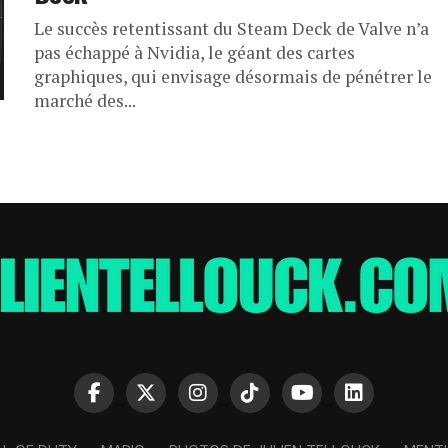
Le succès retentissant du Steam Deck de Valve n’a
pas échappé à Nvidia, le géant des cartes
graphiques, qui envisage désormais de pénétrer le
marché des...