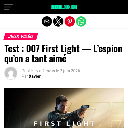
JEUX VIDÉO
Test : 007 First Light — L’espion
qu’on a tant aimé
Publié il y a
2 mois
le
2 juin 2026
Par
Xavier