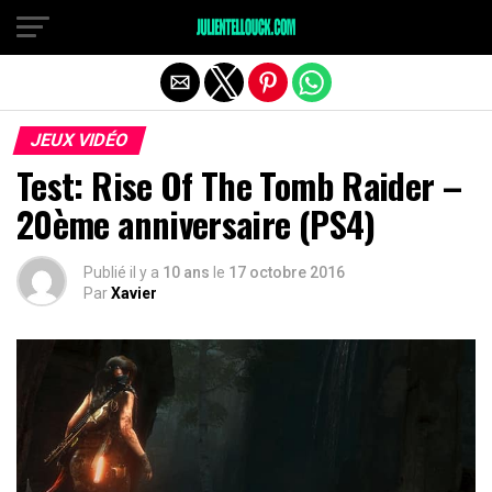
JEUX VIDÉO
Test: Rise Of The Tomb Raider –
20ème anniversaire (PS4)
Publié il y a
10 ans
le
17 octobre 2016
Par
Xavier