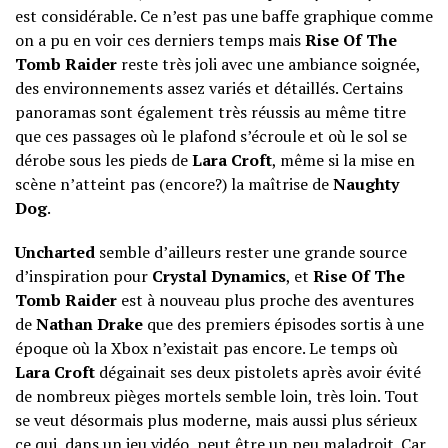
est considérable. Ce n’est pas une baffe graphique comme
on a pu en voir ces derniers temps mais
Rise Of The
Tomb Raider
reste très joli avec une ambiance soignée,
des environnements assez variés et détaillés. Certains
panoramas sont également très réussis au même titre
que ces passages où le plafond s’écroule et où le sol se
dérobe sous les pieds de
Lara Croft
, même si la mise en
scène n’atteint pas (encore?) la maîtrise de
Naughty
Dog
.
Uncharted
semble d’ailleurs rester une grande source
d’inspiration pour
Crystal Dynamics
, et
Rise Of The
Tomb Raider
est à nouveau plus proche des aventures
de
Nathan Drake
que des premiers épisodes sortis à une
époque où la Xbox n’existait pas encore. Le temps où
Lara Croft
dégainait ses deux pistolets après avoir évité
de nombreux pièges mortels semble loin, très loin. Tout
se veut désormais plus moderne, mais aussi plus sérieux
ce qui, dans un jeu vidéo, peut être un peu maladroit. Car