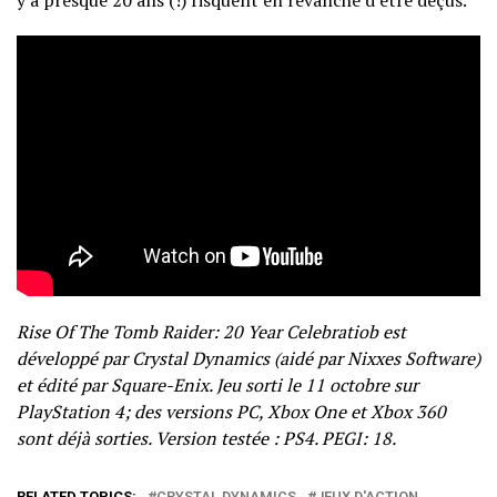
y a presque 20 ans (!) risquent en revanche d’être déçus.
Rise Of The Tomb Raider: 20 Year Celebratiob est
développé par Crystal Dynamics (aidé par Nixxes Software)
et édité par Square-Enix. Jeu sorti le 11 octobre sur
PlayStation 4; des versions PC, Xbox One et Xbox 360
sont déjà sorties. Version testée : PS4. PEGI: 18.
RELATED TOPICS:
CRYSTAL DYNAMICS
JEUX D'ACTION