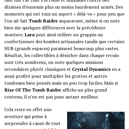
faut fuir car tout s’écroule et fusillades contre des
dizaines d’ennemis plus ou moins lourdement armés. Des
moments qui ont tous un aspect « déjà-vu » pour peu que
l’on ait fait
Tomb Raider
auparavant, même si on note
bien sûr quelques différences avec la précédente
mouture.
Lara
peut ainsi utiliser un grappin ou
confectionner des bombes artisanales tandis que certains
HUB (grands espaces) paraissent beaucoup plus vastes.
Résultat, les collectibles à dénicher dans chaque recoin
sont très nombreux, on note quelques missions
secondaires plutôt classiques et
Crystal Dynamics
en a
aussi profité pour multiplier les grottes et autres
tombeaux bien pensés mais un peu trop faciles. Mais si
Rise Of The Tomb Raider
affiche un plus grand
contenu, il n’en est pas pour autant meilleur.
Cela reste en effet une
aventure qui peine à
surprendre à cause de tout