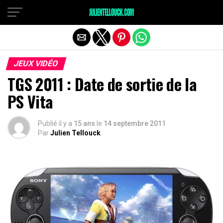
JEUX VIDÉO
TGS 2011 : Date de sortie de la
PS Vita
Publié il y a
15 ans
le
14 septembre 2011
Par
Julien Tellouck