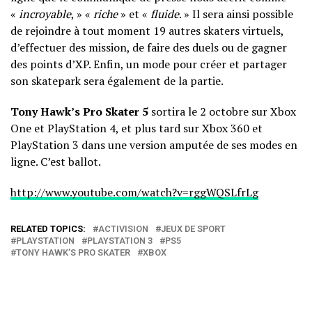
«
incroyable
, » «
riche
» et «
fluide
. » Il sera ainsi possible
de rejoindre à tout moment 19 autres skaters virtuels,
d’effectuer des mission, de faire des duels ou de gagner
des points d’XP. Enfin, un mode pour créer et partager
son skatepark sera également de la partie.
Tony Hawk’s Pro Skater 5
sortira le 2 octobre sur Xbox
One et PlayStation 4, et plus tard sur Xbox 360 et
PlayStation 3 dans une version amputée de ses modes en
ligne. C’est ballot.
http://www.youtube.com/watch?v=rggWQSLfrLg
RELATED TOPICS:
ACTIVISION
JEUX DE SPORT
PLAYSTATION
PLAYSTATION 3
PS5
TONY HAWK’S PRO SKATER
XBOX