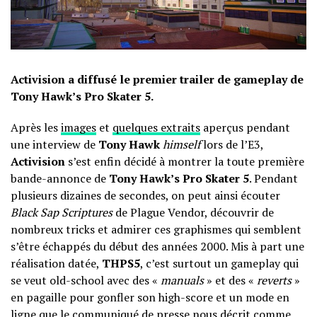
Activision a diffusé le premier trailer de gameplay de
Tony Hawk’s Pro Skater 5.
Après les
images
et
quelques extraits
aperçus pendant
une interview de
Tony Hawk
himself
lors de l’E3,
Activision
s’est enfin décidé à montrer la toute première
bande-annonce de
Tony Hawk’s Pro Skater 5
. Pendant
plusieurs dizaines de secondes, on peut ainsi écouter
Black Sap Scriptures
de Plague Vendor, découvrir de
nombreux tricks et admirer ces graphismes qui semblent
s’être échappés du début des années 2000. Mis à part une
réalisation datée,
THPS5
, c’est surtout un gameplay qui
se veut old-school avec des «
manuals
» et des «
reverts
»
en pagaille pour gonfler son high-score et un mode en
ligne que le communiqué de presse nous décrit comme