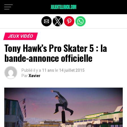
JEUX VIDÉO
Tony Hawk’s Pro Skater 5 : la
bande-annonce officielle
Publié il y a
11 ans
le
14 juillet 2015
Par
Xavier