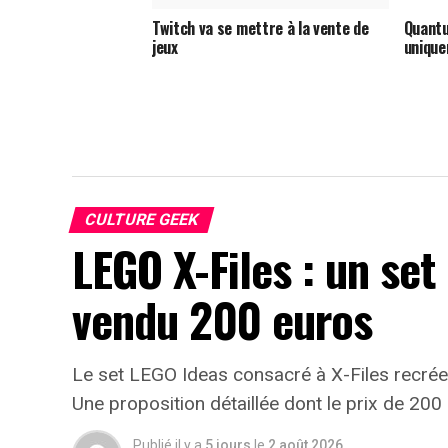
Twitch va se mettre à la vente de
Quantu
jeux
unique
CULTURE GEEK
LEGO X-Files : un set
vendu 200 euros
Le set LEGO Ideas consacré à X-Files recrée 
Une proposition détaillée dont le prix de 200 
Publié il y a
5 jours
le
2 août 2026