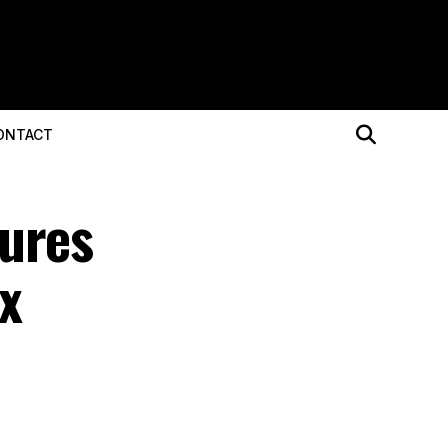
ONTACT
eures
x