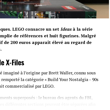
riques. LEGO consacre un set
Ideas
à la série
emplie de références et huit figurines. Malgré
if de 200 euros apparaît élevé au regard de
.
e X-Files
 imaginé à l’origine par Brett Waller, connu sous
remporté la catégorie « Build Your Nostalgia – 90s
duit commercialisé par LEGO.
ments superposés : le bureau des agents du FBI,
es différentes sections peuvent être séparées afin