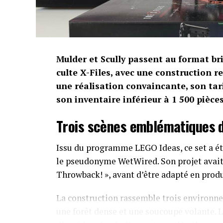
Mulder et Scully passent au format b
culte X-Files, avec une construction r
une réalisation convaincante, son tar
son inventaire inférieur à 1 500 pièces
Trois scènes emblématiques d
Issu du programme LEGO Ideas, ce set a été
le pseudonyme WetWired. Son projet avait 
Throwback! », avant d’être adapté en pro
La construction rassemble trois environne
une forêt dense et une soucoupe volante. L