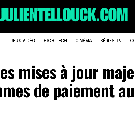
L
JEUX VIDÉO
HIGH TECH
CINÉMA
SÉRIES TV
C
es mises à jour maj
mmes de paiement au