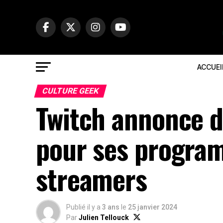
ACCUEI
CULTURE GEEK
Twitch annonce d
pour ses progra
streamers
Publié il y a
3 ans
le
25 janvier 2024
Par
Julien Tellouck