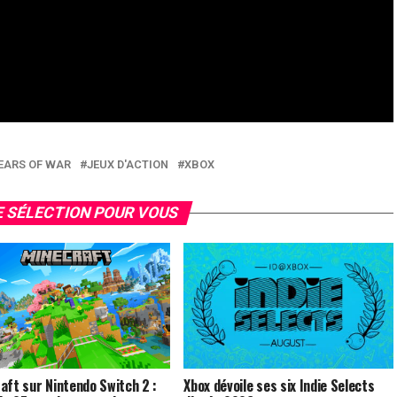
EARS OF WAR
JEUX D'ACTION
XBOX
 SÉLECTION POUR VOUS
aft sur Nintendo Switch 2 :
Xbox dévoile ses six Indie Selects