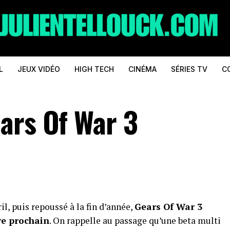
L
JEUX VIDÉO
HIGH TECH
CINÉMA
SÉRIES TV
C
ars Of War 3
l, puis repoussé à la fin d’année,
Gears Of War 3
re prochain
. On rappelle au passage qu’une beta multi