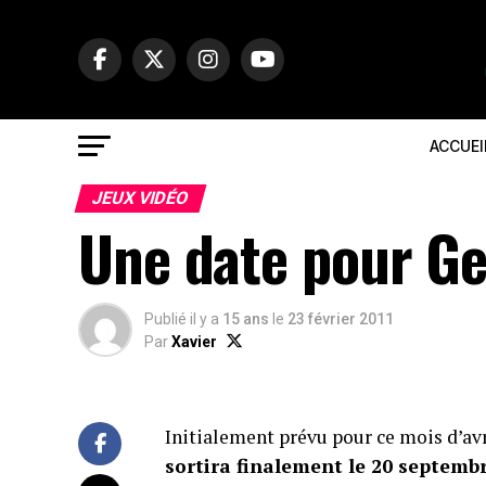
ACCUEI
JEUX VIDÉO
Une date pour Ge
Publié il y a
15 ans
le
23 février 2011
Par
Xavier
Initialement prévu pour ce mois d’avri
sortira finalement le 20 septemb