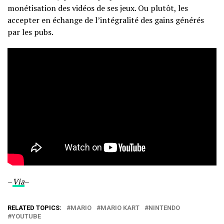
monétisation des vidéos de ses jeux. Ou plutôt, les
accepter en échange de l’intégralité des gains générés
par les pubs.
–
Via
–
RELATED TOPICS:
MARIO
MARIO KART
NINTENDO
YOUTUBE