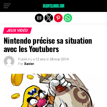
JEUX VIDÉO
Nintendo précise sa situation
avec les Youtubers
Publié il y a
12 ans
le
28 mai 2014
Par
Xavier