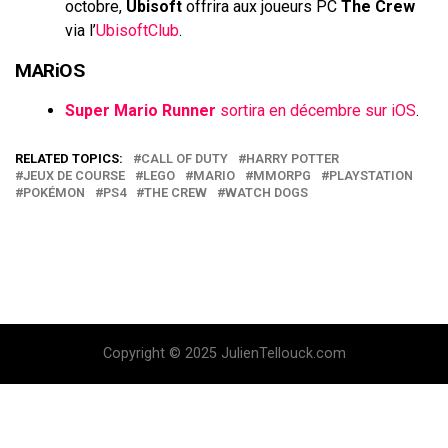
octobre,
Ubisoft
offrira aux joueurs PC
The Crew
via l’
UbisoftClub
.
MARiOS
Super Mario Runner
sortira en décembre sur iOS
.
RELATED TOPICS:
CALL OF DUTY
HARRY POTTER
JEUX DE COURSE
LEGO
MARIO
MMORPG
PLAYSTATION
POKÉMON
PS4
THE CREW
WATCH DOGS
Copyright © 2025 JulienTellouck.com