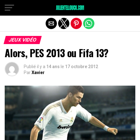
JEUX VIDÉO
Alors, PES 2013 ou Fifa 13?
Publié il y a
14 ans
le
17 octobre 2012
Par
Xavier