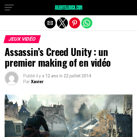
JEUX VIDÉO
Assassin’s Creed Unity : un
premier making of en vidéo
Publié il y a
12 ans
le
22 juillet 2014
Par
Xavier