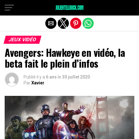
JEUX VIDÉO
Avengers: Hawkeye en vidéo, la
beta fait le plein d’infos
Publié il y a
6 ans
le
30 juillet 2020
Par
Xavier