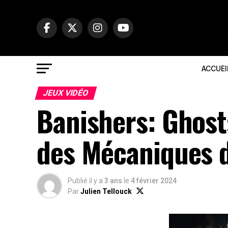
ACCUEI
JEUX VIDÉO
Banishers: Ghost
des Mécaniques d
Publié il y a
3 ans
le
4 février 2024
Par
Julien Tellouck