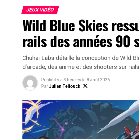
JEUX VIDÉO
Wild Blue Skies ress
rails des années 90 
Chuhai Labs détaille la conception de Wild B
d’arcade, des anime et des shooters sur rail
Publié il y a
3 heures
le
8 août 2026
Par
Julien Tellouck