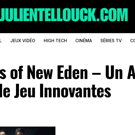
L
JEUX VIDÉO
HIGH TECH
CINÉMA
SÉRIES TV
C
s of New Eden – Un 
e Jeu Innovantes