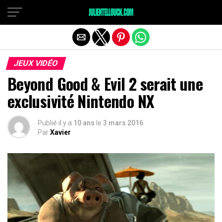
JEUX VIDÉO
Beyond Good & Evil 2 serait une
exclusivité Nintendo NX
Publié il y a
10 ans
le
3 mars 2016
Par
Xavier