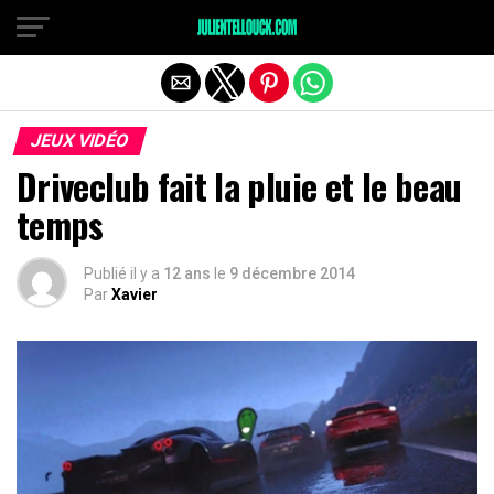
JEUX VIDÉO
Driveclub fait la pluie et le beau
temps
Publié il y a
12 ans
le
9 décembre 2014
Par
Xavier