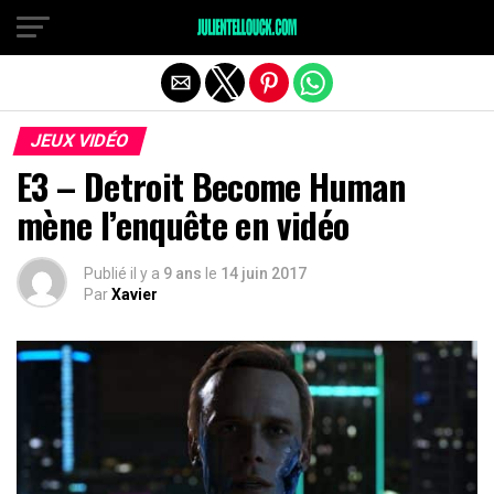
JEUX VIDÉO
E3 – Detroit Become Human
mène l’enquête en vidéo
Publié il y a
9 ans
le
14 juin 2017
Par
Xavier