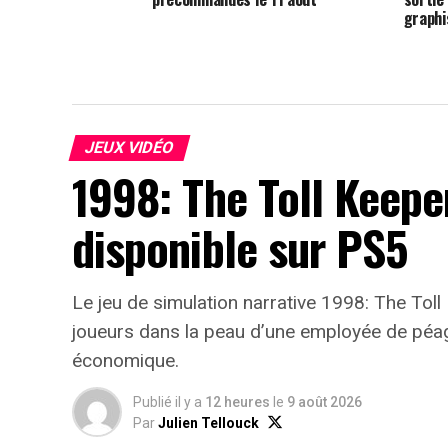
graphi
JEUX VIDÉO
1998: The Toll Keepe
disponible sur PS5
Le jeu de simulation narrative 1998: The Toll 
joueurs dans la peau d’une employée de péag
économique.
Publié il y a
12 heures
le
9 août 2026
Par
Julien Tellouck