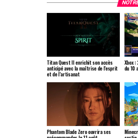
NOTRE
Titan Quest II enrichit son accès
Xbox :
anticipé avec la maîtrise de l’esprit
du 10 
et de l’artisanat
Phantom Blade Zero ouvrira ses
Minecr
précommandes le 11 août
sortie