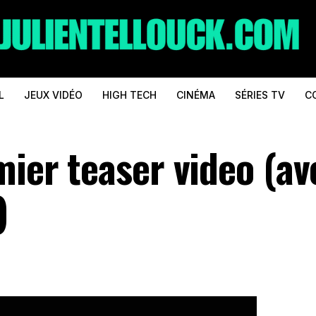
L
JEUX VIDÉO
HIGH TECH
CINÉMA
SÉRIES TV
C
mier teaser video (av
)