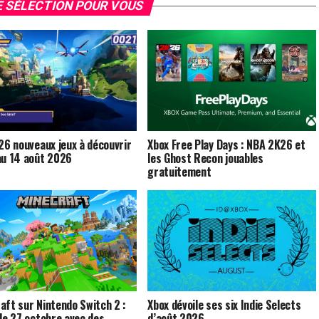
 SÉLECTION POUR VOUS
 26 nouveaux jeux à découvrir
Xbox Free Play Days : NBA 2K26 et
au 14 août 2026
les Ghost Recon jouables
gratuitement
aft sur Nintendo Switch 2 :
Xbox dévoile ses six Indie Selects
 le 27 octobre avec des
d’août 2026