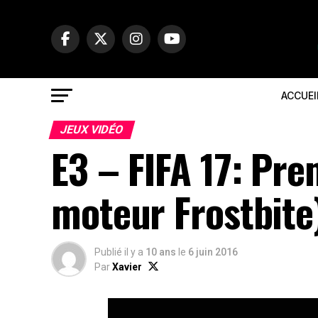
ACCUEI
JEUX VIDÉO
E3 – FIFA 17: Pre
moteur Frostbite
Publié il y a
10 ans
le
6 juin 2016
Par
Xavier