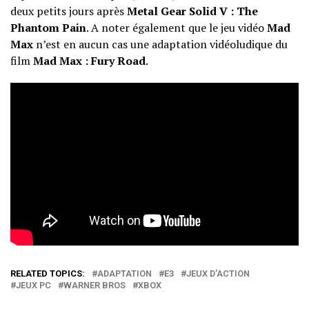
deux petits jours après
Metal Gear Solid V : The
Phantom Pain
. A noter également que le jeu vidéo
Mad
Max
n’est en aucun cas une adaptation vidéoludique du
film
Mad Max : Fury Road
.
RELATED TOPICS:
ADAPTATION
E3
JEUX D'ACTION
JEUX PC
WARNER BROS
XBOX