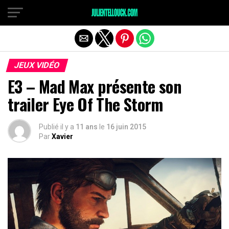
JEUX VIDÉO
E3 – Mad Max présente son
trailer Eye Of The Storm
Publié il y a
11 ans
le
16 juin 2015
Par
Xavier