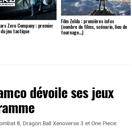
Film Zelda : premières infos
ars Zero Company : premier
(nombre de films, scénario, lieu de
 du jeu tactique
tournage…)
amco dévoile ses jeux
gramme
bat 8, Dragon Ball Xenoverse 3 et One Piece: