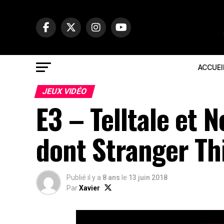
ACCUEI
JEUX VIDÉO
E3 – Telltale et N
dont Stranger Th
Publié il y a
8 ans
le
13 juin 2018
Par
Xavier