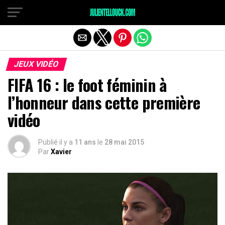
JEUX VIDÉO
FIFA 16 : le foot féminin à
l’honneur dans cette première
vidéo
Publié il y a
11 ans
le
28 mai 2015
Par
Xavier