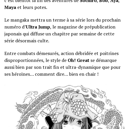
c’est bientôt la fin des aventures de
Sôchiro
,
Bob
,
Aya
,
Maya
et leurs potes.
Le mangaka mettra un terme à sa série lors du prochain
numéro d’
Ultra Jump
, le magazine de prépublication
japonais qui diffuse un chapitre par semaine de cette
série désormais culte.
Entre combats démesurés, action débridée et poitrines
disproportionnées, le style de
Oh! Great
se démarque
aussi bien par son trait fin et ultra-dynamique que pour
ses héroïnes… comment dire… bien en chair !