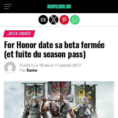
JEUX VIDÉO
For Honor date sa beta fermée
(et fuite du season pass)
Publié il y a
10 ans
le
11 janvier 2017
Par
Xavier