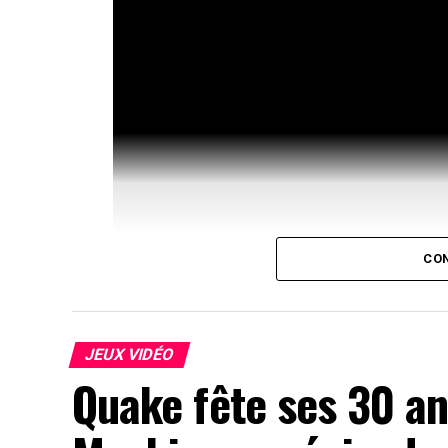
CON
JEUX VIDÉO
Quake fête ses 30 an
Yukiko Amagi revient sur le d