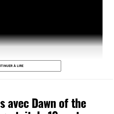
TINUER À LIRE
s avec Dawn of the
evant de la scène