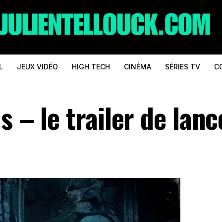
L
JEUX VIDÉO
HIGH TECH
CINÉMA
SÉRIES TV
C
s – le trailer de lan