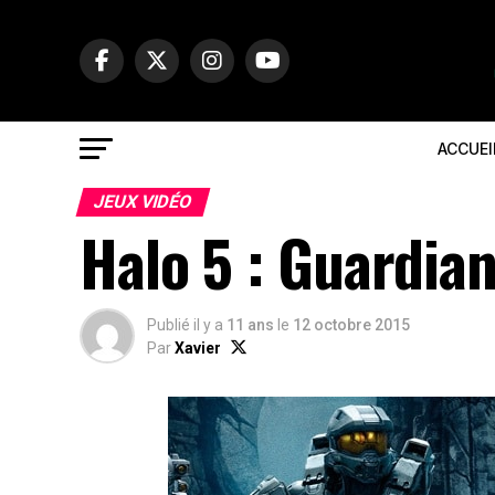
ACCUEI
JEUX VIDÉO
Halo 5 : Guardian
Publié il y a
11 ans
le
12 octobre 2015
Par
Xavier