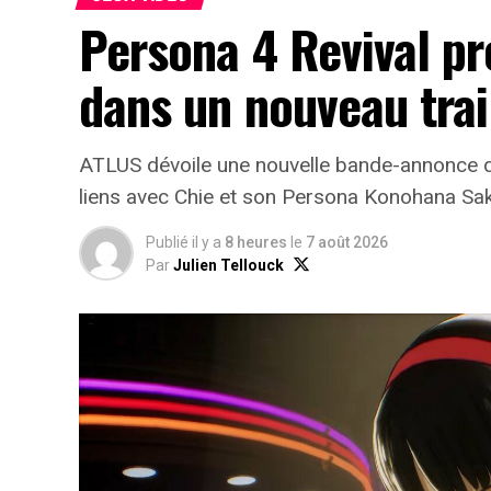
Persona 4 Revival p
dans un nouveau trai
ATLUS dévoile une nouvelle bande-annonce d
liens avec Chie et son Persona Konohana Sa
Publié il y a
8 heures
le
7 août 2026
Par
Julien Tellouck