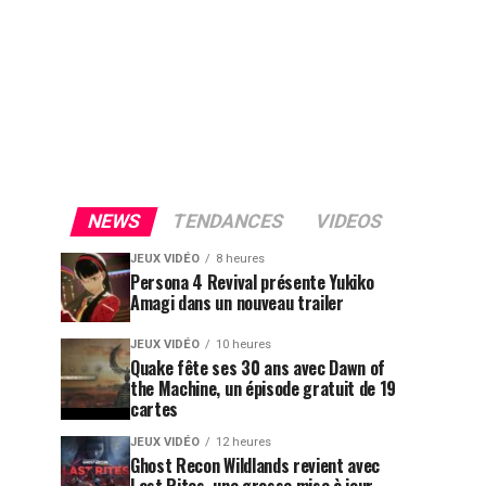
NEWS
TENDANCES
VIDEOS
JEUX VIDÉO
8 heures
Persona 4 Revival présente Yukiko
Amagi dans un nouveau trailer
JEUX VIDÉO
10 heures
Quake fête ses 30 ans avec Dawn of
the Machine, un épisode gratuit de 19
cartes
JEUX VIDÉO
12 heures
Ghost Recon Wildlands revient avec