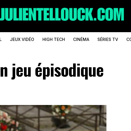
L
JEUX VIDÉO
HIGH TECH
CINÉMA
SÉRIES TV
C
n jeu épisodique