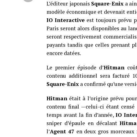
L’éditeur japonais
Square-Enix
a ain
modèle économique et devenait entièr
IO Interactive
est toujours prévu p
Paris seront alors disponibles au la
seront respectivement commercialisé
payants tandis que celles prenant pl
encore datées.
Le premier épisode d’
Hitman
coût
contenu additionnel sera facturé 1
Square-Enix
a confirmé qu’une versio
Hitman
était à l’origine prévu pou
contenu final —celui-ci étant censé 
temps avant la fin d’année,
IO Inte
sniper d’épaule en décalant
Hitm
l’
Agent 47
en deux gros morceaux :