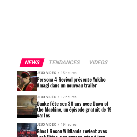
NEWS
TENDANCES
VIDEOS
JEUX VIDÉO
15 heures
Persona 4 Revival présente Yukiko
Amagi dans un nouveau trailer
JEUX VIDÉO
17 heures
Quake fête ses 30 ans avec Dawn of
the Machine, un épisode gratuit de 19
cartes
JEUX VIDÉO
19 heures
Ghost Recon Wildlands revient avec