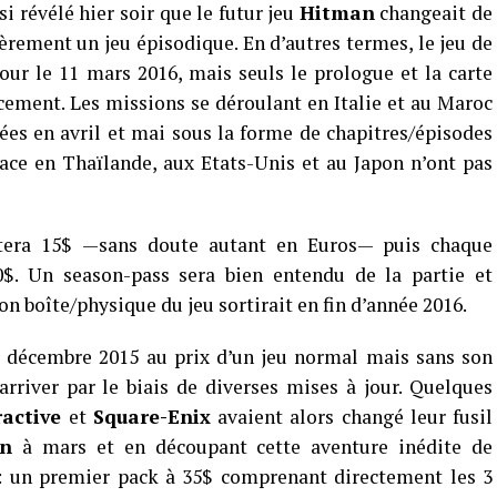
si révélé hier soir que le futur jeu
Hitman
changeait de
ement un jeu épisodique. En d’autres termes, le jeu de
our le 11 mars 2016, mais seuls le prologue et la carte
ncement. Les missions se déroulant en Italie et au Maroc
es en avril et mai sous la forme de chapitres/épisodes
ace en Thaïlande, aux Etats-Unis et au Japon n’ont pas
era 15$ —sans doute autant en Euros— puis chaque
0$. Un season-pass sera bien entendu de la partie et
n boîte/physique du jeu sortirait en fin d’année 2016.
r décembre 2015 au prix d’un jeu normal mais sans son
arriver par le biais de diverses mises à jour. Quelques
ractive
et
Square-Enix
avaient alors changé leur fusil
an
à mars et en découpant cette aventure inédite de
 un premier pack à 35$ comprenant directement les 3