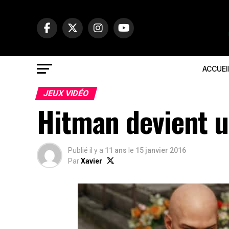
ACCUEI
JEUX VIDÉO
Hitman devient u
Publié il y a
11 ans
le
15 janvier 2016
Par
Xavier