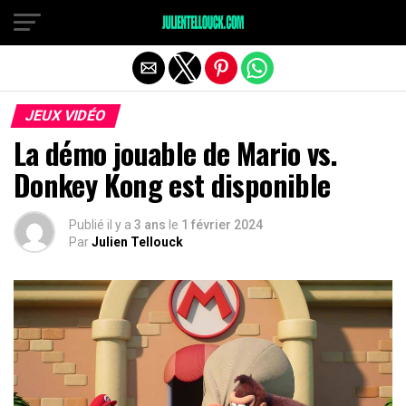
JEUX VIDÉO
La démo jouable de Mario vs.
Donkey Kong est disponible
Publié il y a
3 ans
le
1 février 2024
Par
Julien Tellouck