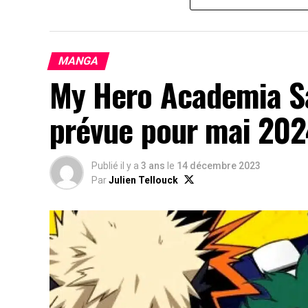
MANGA
My Hero Academia Sa
prévue pour mai 202
Publié il y a
3 ans
le
14 décembre 2023
Par
Julien Tellouck
https://youtu.be/th10bf5oQaQ
Les débuts de Japan Expo : une histoire de passion
Avant de réunir des centaines de milliers 
tout l’histoire d’une bande de passionnés.