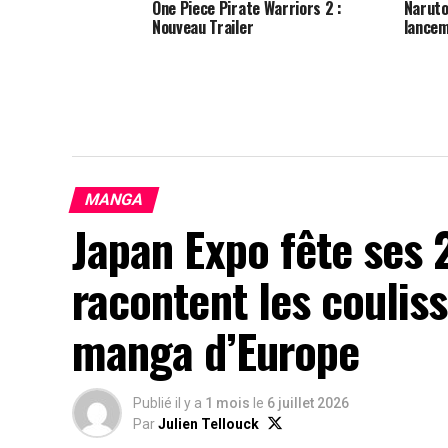
One Piece Pirate Warriors 2 :
Naruto 
Nouveau Trailer
lance
MANGA
Japan Expo fête ses 
racontent les coulis
manga d’Europe
Publié il y a
1 mois
le
6 juillet 2026
Par
Julien Tellouck