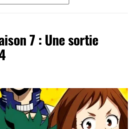
ison 7 : Une sortie
4
de visiteurs chaque année,
Japan Expo
est avant