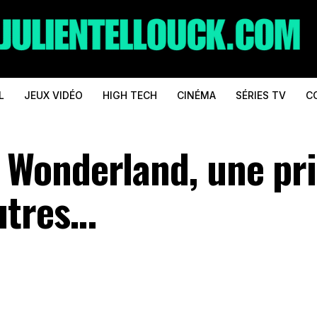
L
JEUX VIDÉO
HIGH TECH
CINÉMA
SÉRIES TV
C
Wonderland, une pr
utres…