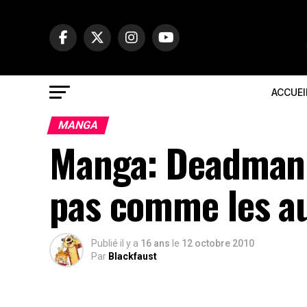
ACCUEI
MANGA
Manga: Deadman 
pas comme les a
Publié il y a
16 ans
le
12 octobre 2010
Par
Blackfaust