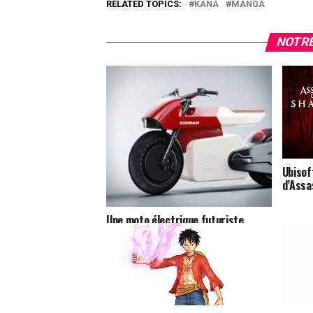
RELATED TOPICS:
KANA
MANGA
NOTRE
Ubisof
d’Assa
Une moto électrique futuriste
inspirée d’Akira avec un mode
« Godzilla »