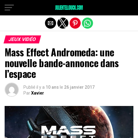
JEUX VIDÉO
Mass Effect Andromeda: une
nouvelle bande-annonce dans
l’espace
Publié il y a
10 ans
le
26 janvier 2017
Par
Xavier