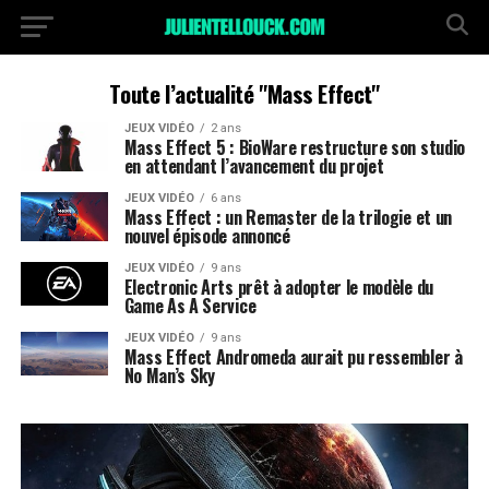
Toute l’actualité "Mass Effect"
JEUX VIDÉO
2 ans
Mass Effect 5 : BioWare restructure son studio
en attendant l’avancement du projet
JEUX VIDÉO
6 ans
Mass Effect : un Remaster de la trilogie et un
nouvel épisode annoncé
JEUX VIDÉO
9 ans
Electronic Arts prêt à adopter le modèle du
Game As A Service
JEUX VIDÉO
9 ans
Mass Effect Andromeda aurait pu ressembler à
No Man’s Sky