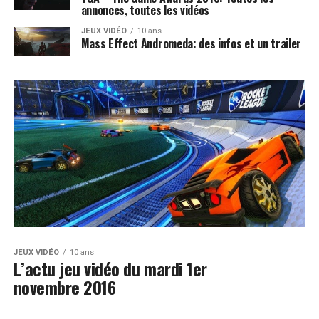
annonces, toutes les vidéos
JEUX VIDÉO
10 ans
Mass Effect Andromeda: des infos et un trailer
JEUX VIDÉO
10 ans
L’actu jeu vidéo du mardi 1er
novembre 2016