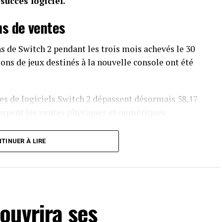
uccès logiciel.
ns de ventes
s de Switch 2 pendant les trois mois achevés le 30
ions de jeux destinés à la nouvelle console ont été
s de logiciels Switch 2 dépassent désormais 58,17
oupent les ventes physiques et numériques
TINUER À LIRE
 trouver son public. Le constructeur annonce 770
lions de jeux vendus au cours du trimestre. Le
ne un parc mondial de 155,92 millions de Switch,
ue 156,59 millions. Cette divergence empêche de
ouvrira ses