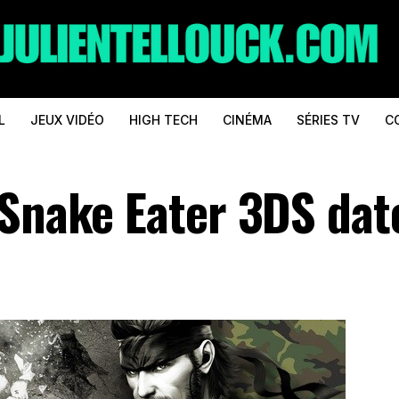
L
JEUX VIDÉO
HIGH TECH
CINÉMA
SÉRIES TV
C
 Snake Eater 3DS dat