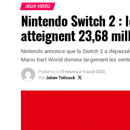
JEUX VIDÉO
Nintendo Switch 2 : 
atteignent 23,68 mil
Nintendo annonce que la Switch 2 a dépassé
Mario Kart World domine largement les vente
Publié il y a
13 heures
le
6 août 2026
Par
Julien Tellouck