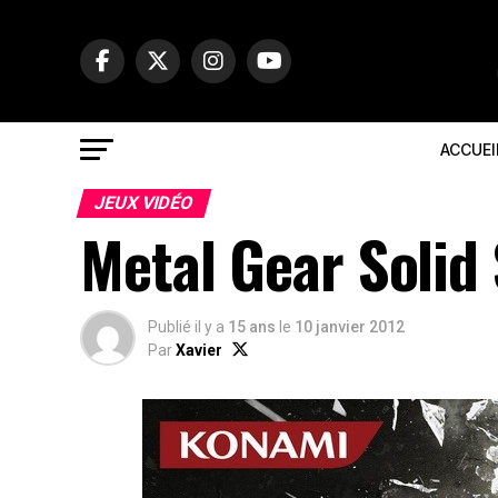
ACCUEI
JEUX VIDÉO
Metal Gear Solid
Publié il y a
15 ans
le
10 janvier 2012
Par
Xavier